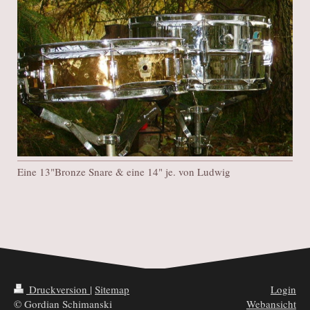
Eine 13"Bronze Snare & eine 14" je. von Ludwig
Druckversion
|
Sitemap
Login
© Gordian Schimanski
Webansicht